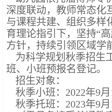
深度联动，教师常态化
与课程共建、组织多样
育理论指引下，坚持“高
方针，持续引领区域学
为科学规划秋季招生
班、小班预报名登记。
招生对象：
秋季小班：2022年9月
秋季托班：2023年9月