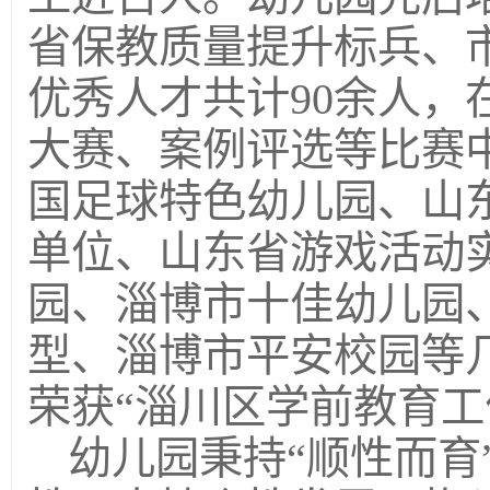
省保教质量提升标兵、
优秀人才共计90余人，
大赛、案例评选等比赛中
国足球特色幼儿园、山
单位、山东省游戏活动
园、淄博市十佳幼儿园
型、淄博市平安校园等
荣获“淄川区学前教育工
幼儿园秉持“顺性而育