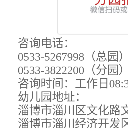
咨询电话：
0533-5267998（总园
0533-3822200（分园
咨询时间：工作日08:30–11
幼儿园地址：
淄博市淄川区文化路文
淄博市淄川经济开发区