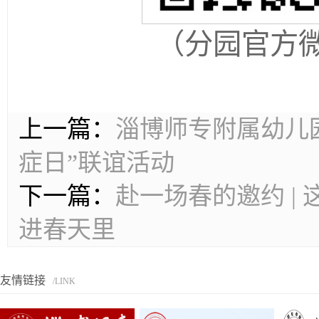
（分园官方
上一篇：
淄博师专附属幼儿园
症日”联谊活动
下一篇：
赴一场春的邀约 |
进春天里
友情链接
/LINK