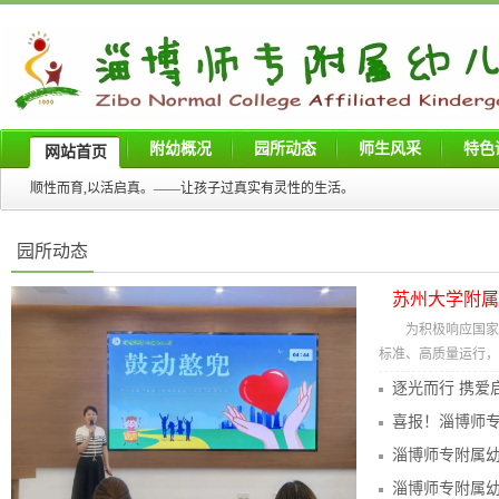
附幼概况
园所动态
师生风采
特色
网站首页
顺性而育,以活启真。——让孩子过真实有灵性的生活。
园所动态
苏州大学附属
​为积极响应国
标准、高质量运行，7月