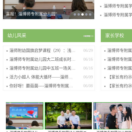
淄博师专附属幼儿园第二期“…
幼儿风采
家长学校
淄师附幼国旗启梦课程（29）：浅夏忆童...
06/29
淄博师专附属幼儿园大二班成长时光记
06/16
淄博师专附属幼儿园中五班一场关于桥的探索
06/16
活力小超人 体能大循环——淄师附幼小二...
06/09
你好呀！蘑菇菌----淄博师专附属幼儿园...
06/08