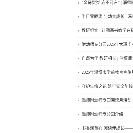
“金马贺岁 庙不可言” | 淄
半日零距离 与幼共成长 |
教研纪实 | 让图画书教学
附幼师专分园2025年大班
自然为伴 教研相长 | 淄
2025年淄博市学前教育宣
守护生命之花 筑牢安全防线
淄师附幼师专园阅读月活动
淄师附幼师专分园介绍
书香润童心 阅读伴成长—