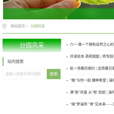
网站首页
>
分园风采
分园风采
六一 做一个拥有自然之心的“
共读绘本 高校赋能 | 师
站内搜索
赴一场春的邀约 | 这场春
“植”与你一起 播种希望 |
满“新”欢喜 从“新”启航 
“缘”梦淄师 “育”见未来