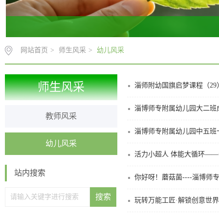
网站首页
>
师生风采
>
幼儿风采
师生风采
淄师附幼国旗启梦课程（2
淄博师专附属幼儿园大二班
教师风采
淄博师专附属幼儿园中五班
幼儿风采
活力小超人 体能大循环—
站内搜索
你好呀！蘑菇菌----淄博
玩转万能工匠·解锁创意世界