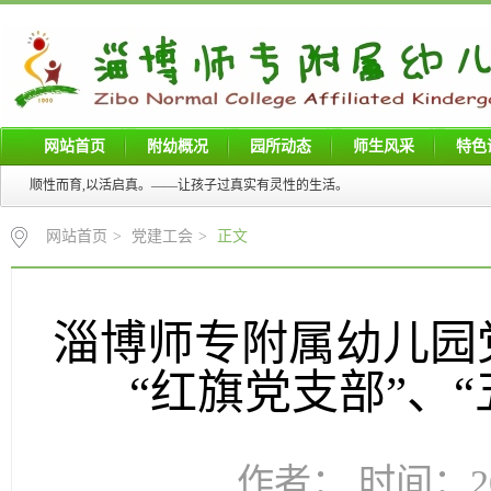
网站首页
附幼概况
园所动态
师生风采
特色
顺性而育,以活启真。——让孩子过真实有灵性的生活。
网站首页
>
党建工会
>
正文
淄博师专附属幼儿园
“红旗党支部”、
作者： 时间：20