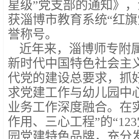
星级”党支部的通知》
获淄博市教育系统“红旗
誉称号。
近年来，淄博师专附
新时代中国特色社会主
代党的建设总要求，抓
求党建工作与幼儿园中
业务工作深度融合。在
作用、三心工程”的“12
园党建特色品牌，充分