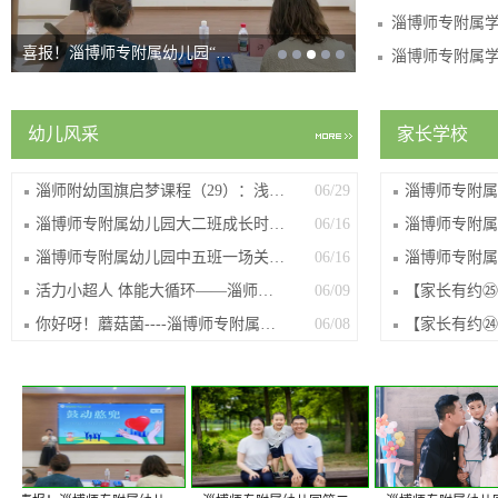
喜报！淄博师专附属幼儿园“…
幼儿风采
家长学校
淄师附幼国旗启梦课程（29）：浅夏忆童...
06/29
淄博师专附属幼儿园大二班成长时光记
06/16
淄博师专附属幼儿园中五班一场关于桥的探索
06/16
活力小超人 体能大循环——淄师附幼小二...
06/09
你好呀！蘑菇菌----淄博师专附属幼儿园...
06/08