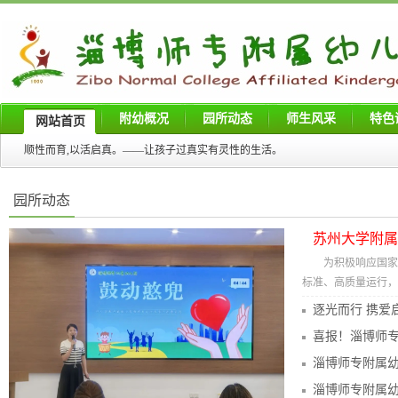
附幼概况
园所动态
师生风采
特色
网站首页
顺性而育,以活启真。——让孩子过真实有灵性的生活。
园所动态
苏州大学附属
​为积极响应国
标准、高质量运行，7月